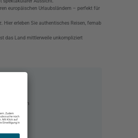
t spektakulärer Aussicht.
eren europäischen Urlaubsländern – perfekt für
. Hier erleben Sie authentisches Reisen, fernab
t das Land mittlerweile unkompliziert
nien, Albanien