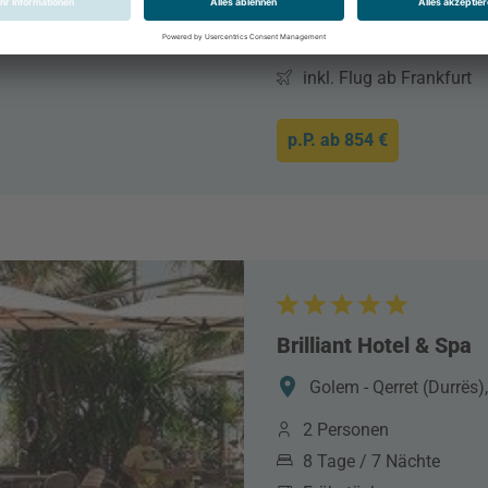
laut Beschreibung
07.02.2026 - 14.02.202
inkl. Flug ab Frankfurt
p.P. ab
854 €
Brilliant Hotel & Spa
Golem - Qerret (Durrës)
2 Personen
8 Tage / 7 Nächte