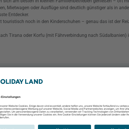
 sich am besten in kleinen Familienbetrieben genießen – oft mi
sen, Mietwagen oder Ausflüge sind deutlich günstiger als in and
sste Entdecker.
 touristisch noch in den Kinderschuhen – genau das ist der Reiz
ach Tirana oder Korfu (mit Fährverbindung nach Südalbanien) is
Meliá Durres Albania
Plazhi San Pietro, Alba
2 Personen
8 Tage / 7 Nächte
Frühstück