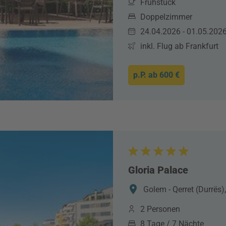
Frühstück
Doppelzimmer
24.04.2026 - 01.05.202
inkl. Flug ab Frankfurt
p.P. ab
600 €
Gloria Palace
Golem - Qerret (Durrës)
2 Personen
8 Tage / 7 Nächte