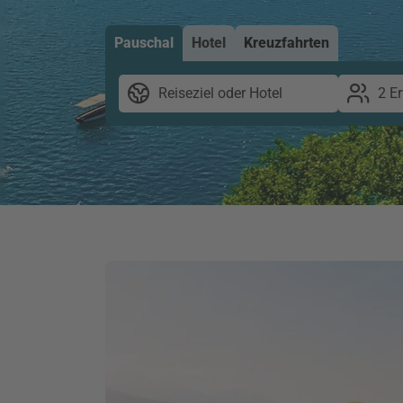
Pauschal
Hotel
Kreuzfahrten
Reiseziel oder Hotel
2 E