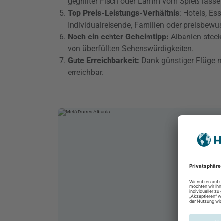
gegrillter Fisch oder Lamm vom Spieß lassen
Top Preis-Leistungs-Verhältnis
: Hotels, Es
Individualreisende, Familien oder preisbewu
Noch ein echter Geheimtipp:
Albanien steckt
von überfüllten Sehenswürdigkeiten.
Gute Erreichbarkeit:
Dank günstiger Flüge n
erreichbar.