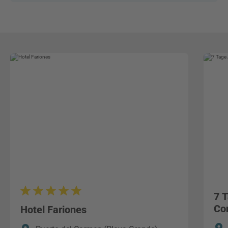
7 
Co
Hotel Fariones