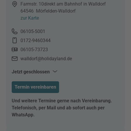
Farmstr. 10
direkt am Bahnhof in Walldorf
64546
Mörfelden-Walldorf
zur Karte
06105-5001
0172-9460344
06105-73723
walldorf@holidayland.de
Jetzt geschlossen
Mo–Fr
10:00–13:00
Termin vereinbaren
Mo–Di & Do–Fr
15:00–18:00
Und weitere Termine gerne nach Vereinbarung.
Telefonisch, per Mail und ab sofort auch per
WhatsApp.