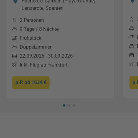
Puerto del Carmen (Playa Grande),
Lanzarote, Spanien
2 Personen
9 Tage / 8 Nächte
Frühstück
Doppelzimmer
22.09.2026 - 30.09.2026
Inkl. Flug ab Frankfurt
p.P. ab
1634 €
p.